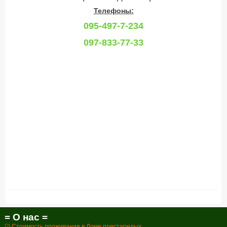
Телефоны:
095-497-7-234
097-833-77-33
= О нас =
☑ Стоимость проживания в Доме престарелых