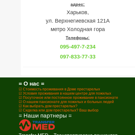
адрес:
Харьков,
ул. Верхнегиевская 121А
метро Холодная гора
Телефоны:
095-497-7-234
097-833-77-33
= О нас =
☑ Стоимость проживания в Доме престарелых
☑ Условия проживания в нашем центре для пожилых
☑ Посуточное или постоянное проживание в пансионате
☑ О нашем пансионате для пожилых и больных людей
☑ Как выбрать дом престарелых?
☑ Сиделка или дом престарелых? Ваш выбор
= Наши партнеры =