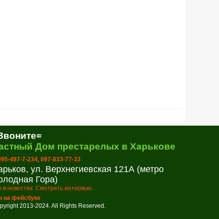
Звоните=
астный Дом престарелых в Харькове
 095-497-7-234
,
097-833-77-33
арьков, ул. Верхнегиевская 121А (метро
олодная Гора)
 в новостях. Смотреть интервью.
 на фейсбуке
pyright 2013-2024. All Rights Reserved.