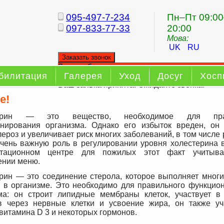
095-497-7-234
Пн–Пт 09:00
097-833-77-33
20:00
Мова:
UK
RU
Заказать звонок
Заказ обратного звонка
билитация
Галерея
Уход
Досуг
Хосп
Ваш заявка принята. Ожидайте звонка.
е!
терин — это вещество, необходимое для прав
нирования организма. Однако его избыток вреден, он
ероз и увеличивает риск многих заболеваний, в том числе 
очень важную роль в регулировании уровня холестерина в
итационном центре для пожилых этот факт учитыва
ении меню.
рин — это соединение стерола, которое выполняет мног
 в организме. Это необходимо для правильного функцио
ма: он строит липидные мембраны клеток, участвует в
в через нервные клетки и усвоение жира, он также уч
 витамина D 3 и некоторых гормонов.