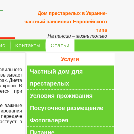
–
Дом престарелых в Украине-
частный пансионат Европейского
типа
На пенсии – жизнь только
начинается!
ис
Контакты
Статьи
Услуги
ильного
Частный дом для
 вызывает
рак. Диета
престарелых
 крови. В
ется при
Условия проживания
ие важные
Посуточное размещение
нирования
 передаче
Фотогалерея
аствует в
Питание