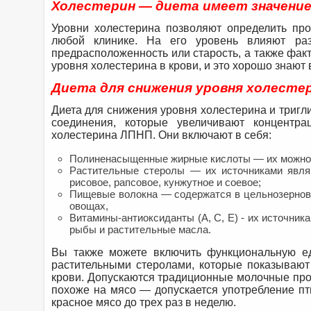
Холестерин — диета имеет значение
Уровни холестерина позволяют определить пр
любой клинике. На его уровень влияют ра
предрасположенность или старость, а также фак
уровня холестерина в крови, и это хорошо знают
Диета для снижения уровня холесте
Диета для снижения уровня холестерина и тригл
соединения, которые увеличивают концентр
холестерина ЛПНП. Они включают в себя:
Полиненасыщенные жирные кислоты — их можно на
Растительные стеролы — их источниками являю
рисовое, рапсовое, кунжутное и соевое;
Пищевые волокна — содержатся в цельнозерново
овощах,
Витамины-антиоксиданты (А, С, Е) - их источник
рыбы и растительные масла.
Вы также можете включить функциональную ед
растительными стеролами, которые показываю
крови. Допускаются традиционные молочные прод
похоже на мясо — допускается употребление пт
красное мясо до трех раз в неделю.