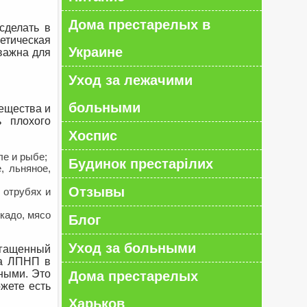
Дома престарелых в
сделать в
тическая
Украине
 важна для
Уход за лежачими
больными
ещества и
 плохого
Хоспис
е и рыбе;
Будинок престарілих
, льняное,
Отзывы
 отрубях и
кадо, мясо
Блог
Уход за больными
огащенный
на ЛПНП в
тными. Это
Дома престарелых
жете есть
Харьков