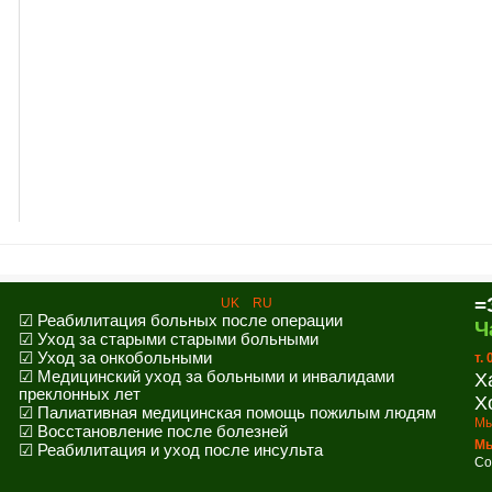
=
UK
RU
☑ Реабилитация больных после операции
Ч
☑ Уход за старыми старыми больными
☑ Уход за онкобольными
т.
☑ Медицинский уход за больными и инвалидами
Х
преклонных лет
Х
☑ Палиативная медицинская помощь пожилым людям
Мы
☑ Восстановление после болезней
Мы
☑ Реабилитация и уход после инсульта
Co