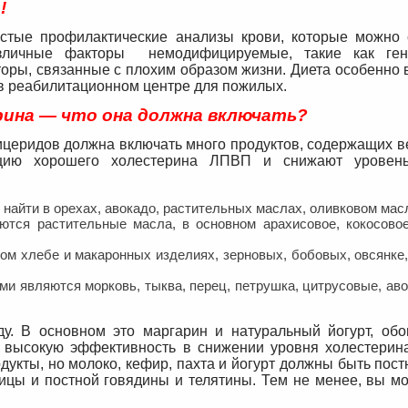
!
остые профилактические анализы крови, которые можно 
зличные факторы немодифицируемые, такие как гене
торы, связанные с плохим образом жизни. Диета особенно
 в реабилитационном центре для пожилых.
рина — что она должна включать?
ицеридов должна включать много продуктов, содержащих в
ацию хорошего холестерина ЛПВП и снижают уровень
йти в орехах, авокадо, растительных маслах, оливковом масл
тся растительные масла, в основном арахисовое, кокосовое
м хлебе и макаронных изделиях, зерновых, бобовых, овсянке,
ами являются морковь, тыква, перец, петрушка, цитрусовые, аво
у. В основном это маргарин и натуральный йогурт, об
т высокую эффективность в снижении уровня холестери
укты, но молоко, кефир, пахта и йогурт должны быть пос
ицы и постной говядины и телятины. Тем не менее, вы мо