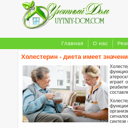
Главная
О нас
Реа
Холестерин - диета имеет значени
Холес
функцио
атероскл
играет 
реабил
составл
Холесте
функции
организ
сигнало
синтезе