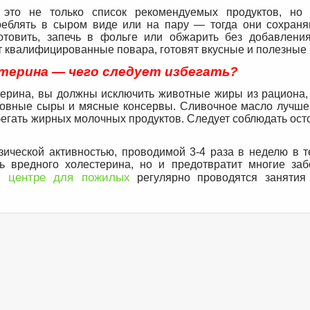
это не только список рекомендуемых продуктов, но
реблять в сыром виде или на пару — тогда они сохран
товить, запечь в фольге или обжарить без добавлени
 квалифицированные повара, готовят вкусные и полезные 
терина — чего следует избегать?
терина, вы должны исключить животные жиры из рациона,
оловные сыры и мясные консервы. Сливочное масло лучше
егать жирных молочных продуктов. Следует соблюдать ост
ической активностью, проводимой 3-4 раза в неделю в т
ь вредного холестерина, но и предотвратит многие заб
 центре для пожилых
регулярно проводятся занятия