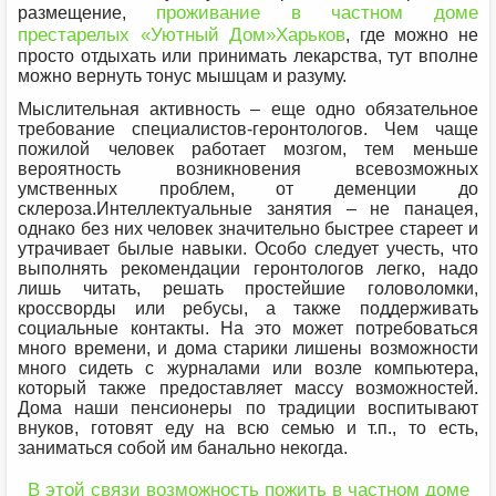
проживание в частном доме
размещение,
престарелых «Уютный Дом»Харьков
, где можно не
просто отдыхать или принимать лекарства, тут вполне
можно вернуть тонус мышцам и разуму.
Мыслительная активность – еще одно обязательное
требование специалистов-геронтологов. Чем чаще
пожилой человек работает мозгом, тем меньше
вероятность возникновения всевозможных
умственных проблем, от деменции до
склероза.Интеллектуальные занятия – не панацея,
однако без них человек значительно быстрее стареет и
утрачивает былые навыки. Особо следует учесть, что
выполнять рекомендации геронтологов легко, надо
лишь читать, решать простейшие головоломки,
кроссворды или ребусы, а также поддерживать
социальные контакты. На это может потребоваться
много времени, и дома старики лишены возможности
много сидеть с журналами или возле компьютера,
который также предоставляет массу возможностей.
Дома наши пенсионеры по традиции воспитывают
внуков, готовят еду на всю семью и т.п., то есть,
заниматься собой им банально некогда.
В этой связи возможность пожить в частном доме