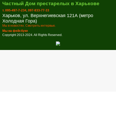
Частный Дом престарелых в Харькове
т. 095-497-7-234
,
097-833-77-33
Харьков, ул. Верхнегиевская 121А (метро
Холодная Гора)
Мы в новостях. Смотреть интервью.
Мы на фейсбуке
Copyright 2013-2024. All Rights Reserved.
Заказ обратного звонка
Оставьте свой телефон и мы перезвоним в удобное для вас
время!