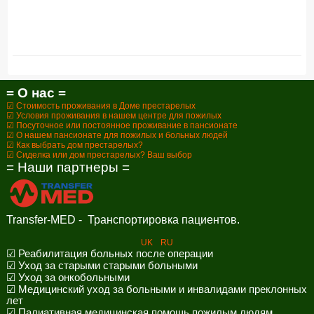
= О нас =
☑ Стоимость проживания в Доме престарелых
☑ Условия проживания в нашем центре для пожилых
☑ Посуточное или постоянное проживание в пансионате
☑ О нашем пансионате для пожилых и больных людей
☑ Как выбрать дом престарелых?
☑ Сиделка или дом престарелых? Ваш выбор
= Наши партнеры =
Transfer-MED - Транспортировка пациентов.
UK
RU
☑ Реабилитация больных после операции
☑ Уход за старыми старыми больными
☑ Уход за онкобольными
☑ Медицинский уход за больными и инвалидами преклонных
лет
☑ Палиативная медицинская помощь пожилым людям