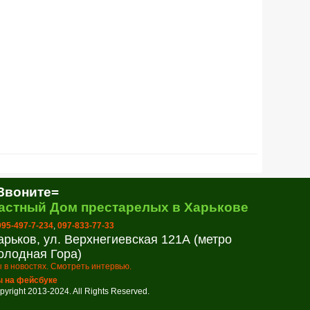
Звоните=
астный Дом престарелых в Харькове
 095-497-7-234
,
097-833-77-33
арьков, ул. Верхнегиевская 121А (метро
олодная Гора)
 в новостях. Смотреть интервью.
 на фейсбуке
pyright 2013-2024. All Rights Reserved.