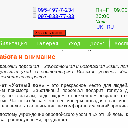
095-497-7-234
Пн–Пт 09:00
097-833-77-33
20:00
Мова:
UK
RU
Заказать звонок
Заказ обратного звонка
билитация
Галерея
Уход
Досуг
Хосп
Ваш заявка принята. Ожидайте звонка.
абота и внимание
рабочий персонал – качественная и безопасная жизнь пен
уальный уход за постояльцами. Высокий уровень обс
реклонного возраста
нат «Уютный дом»
– это прекрасное место для людей
дим присмотр. Заботливый персонал подарит тёплую 
ру постояльцам, ведь людям в преклонном возрасте это
имо. Часто так бывает, что пенсионеры, попадая в пансион
оятся недостатка внимания, не комфортных условий прожив
поэтому учреждение европейского уровня «Уютный дом», к
 вас равнодушными, предлагает: