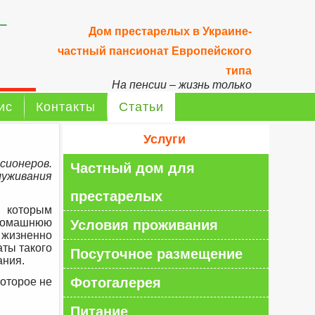
–
Дом престарелых в Украине-
частный пансионат Европейского
типа
На пенсии – жизнь только
начинается!
ис
Контакты
Статьи
Услуги
сионеров.
Частный дом для
луживания
престарелых
, которым
домашнюю
Условия проживания
 жизненно
аты такого
Посуточное размещение
ания.
Фотогалерея
оторое не
Питание