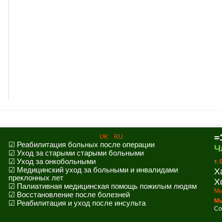
=
UK
RU
☑ Реабилитация больных после операции
Ч
☑ Уход за старыми старыми больными
☑ Уход за онкобольными
т.
☑ Медицинский уход за больными и инвалидами
Х
преклонных лет
Х
☑ Палиативная медицинская помощь пожилым людям
Мы
☑ Восстановление после болезней
Мы
☑ Реабилитация и уход после инсульта
Co