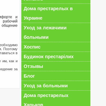
Дома престарелых в
мфорте и
Украине
й рабочий
и общение
Уход за лежачими
больными
необходимо
Хоспис
м. Поэтому
таваться в
Будинок престарілих
 им, как и
Отзывы
людение за
Блог
Уход за больными
Дома престарелых
Харьков