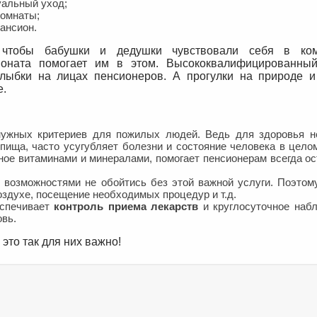
альный уход;
омнаты;
ансион.
 чтобы бабушки и дедушки чувствовали себя в ко
сионата помогает им в этом. Высококвалифицированны
лыбки на лицах пенсионеров. А прогулки на природе 
е.
нужных критериев для пожилых людей. Ведь для здоровья 
пища, часто усугубляет болезни и состояние человека в цело
ое витаминами и минералами, помогает пенсионерам всегда ос
возможностями не обойтись без этой важной услуги. Поэтому
оздухе, посещение необходимых процедур и т.д.
еспечивает
контроль приема лекарств
и круглосуточное наб
вь.
это так для них важно!