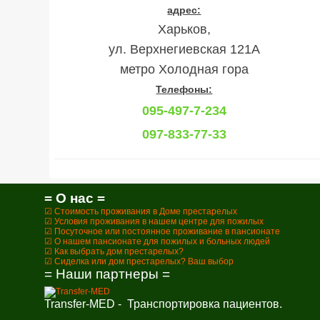
адрес:
Харьков,
ул. Верхнегиевская 121А
метро Холодная гора
Телефоны:
095-497-7-234
097-833-77-33
= О нас =
☑ Стоимость проживания в Доме престарелых
☑ Условия проживания в нашем центре для пожилых
☑ Посуточное или постоянное проживание в пансионате
☑ О нашем пансионате для пожилых и больных людей
☑ Как выбрать дом престарелых?
☑ Сиделка или дом престарелых? Ваш выбор
= Наши партнеры =
Transfer-MED - Транспортировка пациентов.