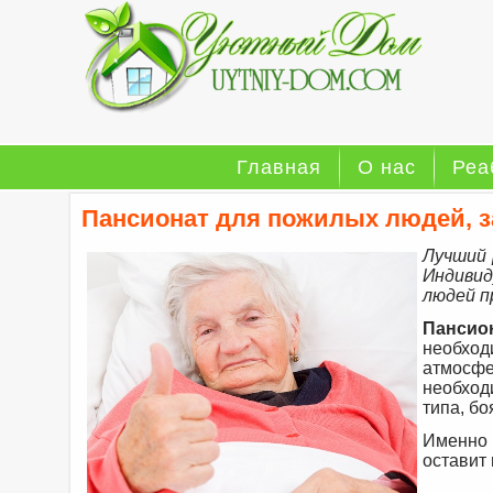
Главная
О нас
Реа
Пансионат для пожилых людей, з
Луч
ший 
Индивид
людей п
Пансио
необхо
атмосфе
необход
типа, б
Именно 
оставит