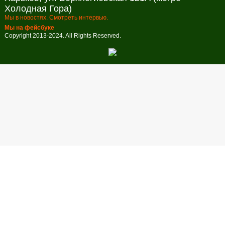
Холодная Гора)
Мы в новостях. Смотреть интервью.
Мы на фейсбуке
Copyright 2013-2024. All Rights Reserved.
Заказ обратного звонка
Оставьте свой телефон и мы перезвоним в удобное для вас
время!
Время звонка
Отправить