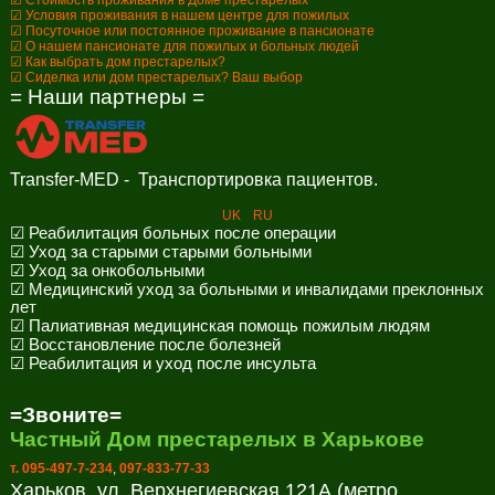
☑ Стоимость проживания в Доме престарелых
☑ Условия проживания в нашем центре для пожилых
☑ Посуточное или постоянное проживание в пансионате
☑ О нашем пансионате для пожилых и больных людей
☑ Как выбрать дом престарелых?
☑ Сиделка или дом престарелых? Ваш выбор
= Наши партнеры =
Transfer-MED - Транспортировка пациентов.
UK
RU
☑ Реабилитация больных после операции
☑ Уход за старыми старыми больными
☑ Уход за онкобольными
☑ Медицинский уход за больными и инвалидами преклонных
лет
☑ Палиативная медицинская помощь пожилым людям
☑ Восстановление после болезней
☑ Реабилитация и уход после инсульта
=Звоните=
Частный Дом престарелых в Харькове
т. 095-497-7-234
,
097-833-77-33
Харьков, ул. Верхнегиевская 121А (метро