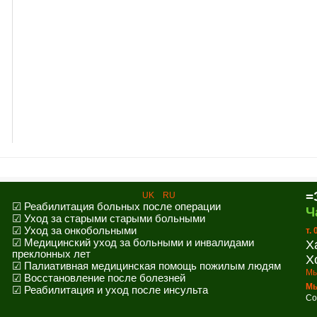
=
UK
RU
☑ Реабилитация больных после операции
Ч
☑ Уход за старыми старыми больными
☑ Уход за онкобольными
т.
☑ Медицинский уход за больными и инвалидами
Х
преклонных лет
Х
☑ Палиативная медицинская помощь пожилым людям
Мы
☑ Восстановление после болезней
Мы
☑ Реабилитация и уход после инсульта
Co