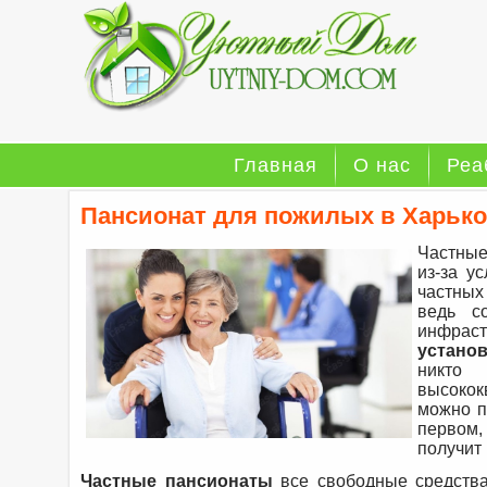
Главная
О нас
Реа
Пансионат для пожилых в Харько
Частные
из-за у
частных
ведь с
инфрас
устано
никто
высокок
можно п
первом,
получит
Частные пансионаты
все свободные средства