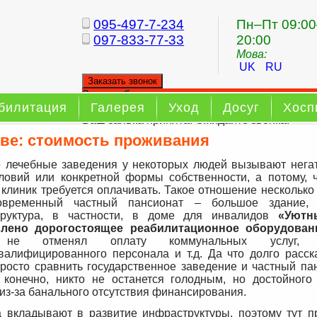
095-497-7-234
Пн–Пт 09:00
097-833-77-33
20:00
Мова:
UK
RU
Заказать звонок
Заказ обратного звонка
билитация
Галерея
Уход
Досуг
Хосп
Ваш заявка принята. Ожидайте звонка.
ве: стоимость проживания
 леч
ебные заведения у некоторых людей вызывают негат
словий или конкретной формы собственности, а потому, ч
 клиник требуется оплачивать. Такое отношение несколько
овременный частный пансионат – большое здание, 
труктура, в частности, в доме для инвалидов
«Уютн
влено дорогостоящее реа
билитационное оборудован
 не отменял оплату коммунальных услуг, з
валифицированного персонала и т.д. Да что долго расск
росто сравнить государственное заведение и частный пан
 конечно, никто не останется голодным, но достойного
 из-за банального отсутствия финансирования.
 вкладывают в развитие инфраструктуры, поэтому тут п