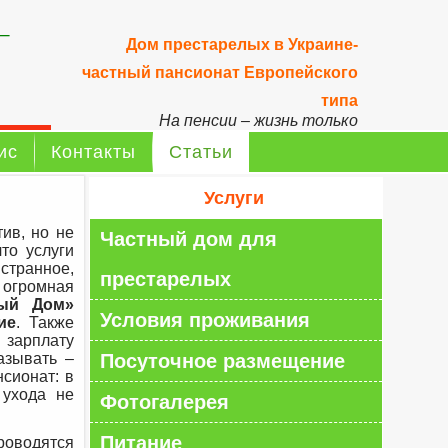
–
Дом престарелых в Украине-
частный пансионат Европейского
типа
На пенсии – жизнь только
начинается!
ис
Контакты
Статьи
Услуги
ив, но не
Частный дом для
то услуги
 странное,
престарелых
огромная
ый Дом»
Условия проживания
ие
. Также
арплату
азывать –
Посуточное размещение
сионат: в
 ухода не
Фотогалерея
Питание
роводятся