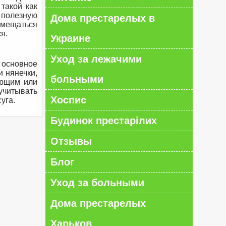
такой как
 полезную
Дома престарелых в
азмещаться
я.
Украине
Уход за лежачими
 основное
 нянечки,
больными
еющим или
учитывать
Хоспис
уга.
Будинок престарілих
Отзывы
Блог
Уход за больными
Дома престарелых
Харьков