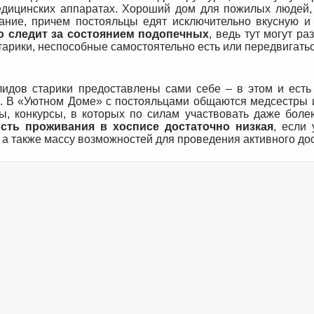
дицинских аппаратах. Хороший дом для пожилых людей, 
тание, причем постояльцы едят исключительно вкусную и
о следит за состоянием подопечных
, ведь тут могут р
тарики, неспособные самостоятельно есть или передвигатьс
лидов старики предоставлены сами себе – в этом и есть
о. В «Уютном Доме» с постояльцами общаются медсестры и
ы, конкурсы, в которых по силам участвовать даже бол
сть проживания в хосписе достаточно низкая
, если 
 а также массу возможностей для проведения активного дос