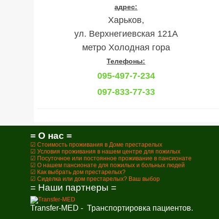
адрес:
Харьков,
ул. Верхнегиевская 121А
метро Холодная гора
Телефоны:
095-497-7-234
097-833-77-33
= О нас =
☑ Стоимость проживания в Доме престарелых
☑ Условия проживания в нашем центре для пожилых
☑ Посуточное или постоянное проживание в пансионате
☑ О нашем пансионате для пожилых и больных людей
☑ Как выбрать дом престарелых?
☑ Сиделка или дом престарелых? Ваш выбор
= Наши партнеры =
Transfer-MED - Транспортировка пациентов.