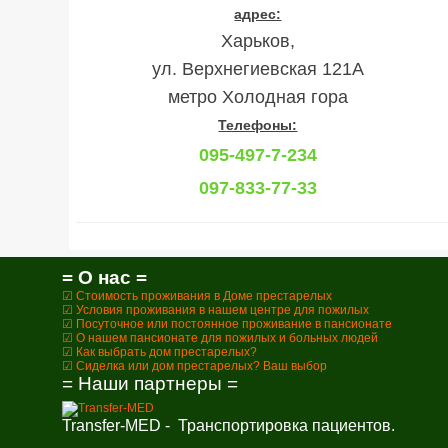
адрес:
Харьков,
ул. Верхнегиевская 121А
метро Холодная гора
Телефоны:
095-497-7-234
097-833-77-33
= О нас =
☑ Стоимость проживания в Доме престарелых
☑ Условия проживания в нашем центре для пожилых
☑ Посуточное или постоянное проживание в пансионате
☑ О нашем пансионате для пожилых и больных людей
☑ Как выбрать дом престарелых?
☑ Сиделка или дом престарелых? Ваш выбор
= Наши партнеры =
Transfer-MED - Транспортировка пациентов.