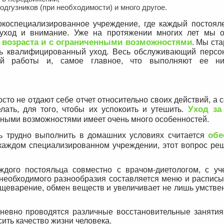
одгузников (при необходимости) и много другое.
коспециализированное учреждение, где каждый постоял
 уход и внимание. Уже на протяжении многих лет мы 
возраста и с ограниченными возможностями
. Мы ст
ь квалифицированный уход. Весь обслуживающий персо
й работы и, самое главное, что выполняют ее ни
сто не отдают себе отчет относительно своих действий, а 
Уход з
лать, для того, чтобы их успокоить и утешить.
енными возможностями имеет очень много особенностей.
обе
 трудно выполнить в домашних условиях считается
 каждом специализированном учреждении, этот вопрос реш
ждого постояльца совместно с врачом-диетологом, с уч
необходимого разнообразия составляется меню и расписы
щеварение, обмен веществ и увеличивает не лишь умствен
евно проводятся различные восстановительные занятия,
ить качество жизни человека.