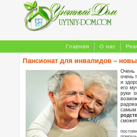
Главная
О нас
Реа
Пансионат для инвалидов – новы
Очень 
очень 
и здор
его му
руки о
возмож
радова
самым
родст
сможет
постоян
помощь