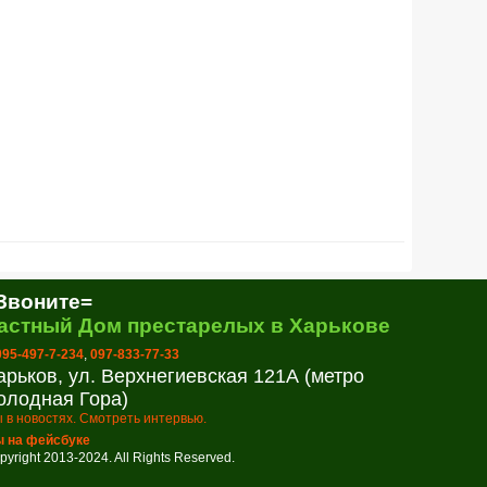
Звоните=
астный Дом престарелых в Харькове
 095-497-7-234
,
097-833-77-33
арьков, ул. Верхнегиевская 121А (метро
олодная Гора)
 в новостях. Смотреть интервью.
 на фейсбуке
pyright 2013-2024. All Rights Reserved.