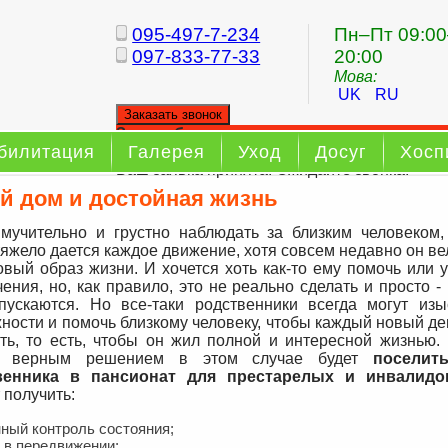
095-497-7-234
Пн–Пт 09:00
097-833-77-33
20:00
Мова:
UK
RU
Заказать звонок
Заказ обратного звонка
билитация
Галерея
Уход
Досуг
Хосп
Ваш заявка принята. Ожидайте звонка.
й дом и достойная жизнь
мучительно и грустно наблюдать за близким человеком,
тяжело дается каждое движение, хотя совсем недавно он в
овый образ жизни. И хочется хоть как-то ему помочь или 
чения, но, как правило, это не реально сделать и просто -
пускаются. Но все-таки родственники всегда могут изы
ности и помочь близкому человеку, чтобы каждый новый де
ть, то есть, чтобы он жил полной и интересной жизнью. 
 верным решением в этом случае будет
поселит
венника в пансионат для престарелых и инвалидо
 получить:
ный контроль состояния;
 в передвижении;