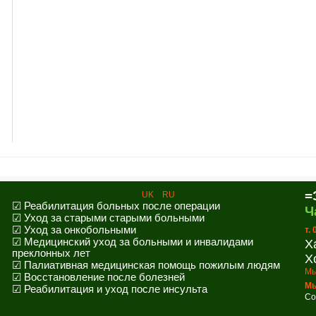
=
UK
RU
☑ Реабилитация больных после операции
Ч
☑ Уход за старыми старыми больными
☑ Уход за онкобольными
т.
☑ Медицинский уход за больными и инвалидами
Х
преклонных лет
Х
☑ Палиативная медицинская помощь пожилым людям
Мы
☑ Восстановление после болезней
Мы
☑ Реабилитация и уход после инсульта
Co