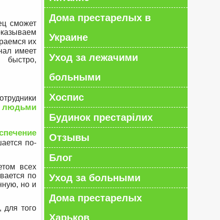
Дома престарелых в
ец сможет
оказываем
Украине
араемся их
нал имеет
Уход за лежачими
 быстро,
больными
Хоспис
сотрудники
а людьми
Будинок престарілих
спечение
Отзывы
ается по-
Блог
етом всех
вается по
Уход за больными
ную, но и
Дома престарелых
 для того
Харьков