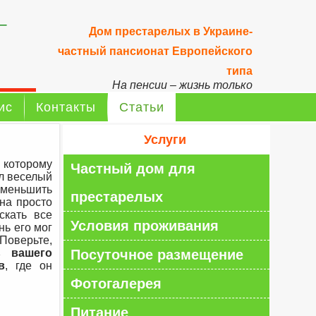
–
Дом престарелых в Украине-
частный пансионат Европейского
типа
На пенсии – жизнь только
начинается!
ис
Контакты
Статьи
Услуги
 которому
Частный дом для
ел веселый
уменьшить
престарелых
 на просто
скать все
Условия проживания
нь его мог
Поверьте,
ь вашего
Посуточное размещение
в
, где он
Фотогалерея
Питание