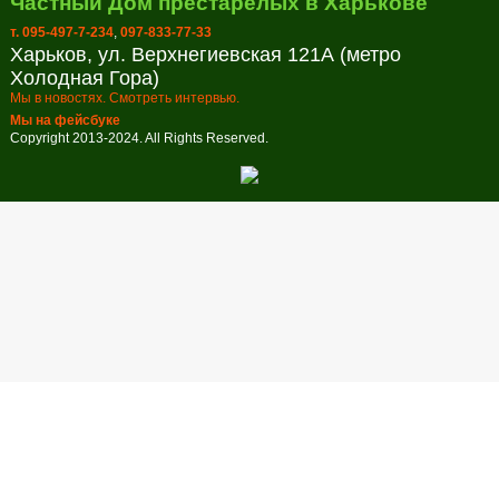
Частный Дом престарелых в Харькове
т. 095-497-7-234
,
097-833-77-33
Харьков, ул. Верхнегиевская 121А (метро
Холодная Гора)
Мы в новостях. Смотреть интервью.
Мы на фейсбуке
Copyright 2013-2024. All Rights Reserved.
Заказ обратного звонка
Оставьте свой телефон и мы перезвоним в удобное для вас
время!