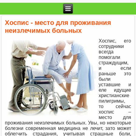
Хоспис - место для проживания
неизлечимых больных
Хоспис, его
сотрудники
всегда
помогали
страждущим,
и если
раньше это
были
уставшие и
еле идущие
христианские
пилигримы,
то сейчас
хоспис –
место для
проживания неизлечимых больных. Увы, но некоторые
болезни современная медицина не лечит, зато может
облегчить страдания, учитывая страшные боли,