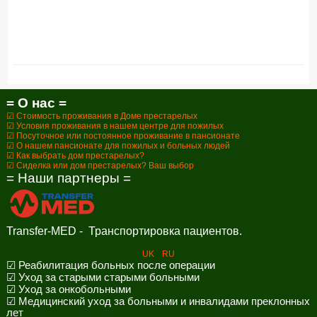
= О нас =
☑ Стоимость проживания в Доме престарелых
☑ Условия проживания в нашем центре для пожилых
☑ Посуточное или постоянное проживание в пансионате
☑ О нашем пансионате для пожилых и больных людей
☑ Как выбрать дом престарелых?
☑ Сиделка или дом престарелых? Ваш выбор
= Наши партнеры =
Transfer-MED - Транспортировка пациентов.
UK
RU
☑ Реабилитация больных после операции
☑ Уход за старыми старыми больными
☑ Уход за онкобольными
☑ Медицинский уход за больными и инвалидами преклонных
лет