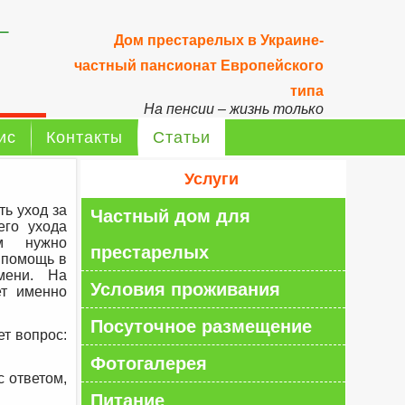
–
Дом престарелых в Украине-
частный пансионат Европейского
типа
На пенсии – жизнь только
начинается!
ис
Контакты
Статьи
Услуги
ть уход за
Частный дом для
его ухода
ям нужно
престарелых
 помощь в
емени. На
Условия проживания
ет именно
Посуточное размещение
т вопрос:
Фотогалерея
с ответом,
Питание