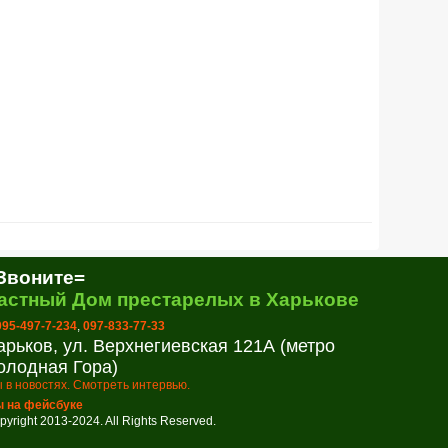
Звоните=
астный Дом престарелых в Харькове
 095-497-7-234
,
097-833-77-33
арьков, ул. Верхнегиевская 121А (метро
олодная Гора)
 в новостях. Смотреть интервью.
 на фейсбуке
pyright 2013-2024. All Rights Reserved.