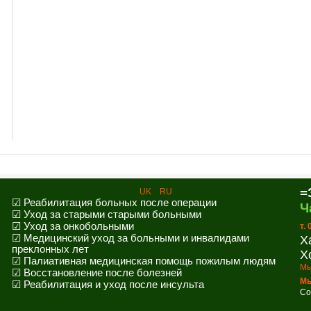
=
UK
RU
☑ Реабилитация больных после операции
Ч
☑ Уход за старыми старыми больными
☑ Уход за онкобольными
т.
☑ Медицинский уход за больными и инвалидами
Х
преклонных лет
Х
☑ Палиативная медицинская помощь пожилым людям
Мы
☑ Восстановление после болезней
Мы
☑ Реабилитация и уход после инсульта
Co