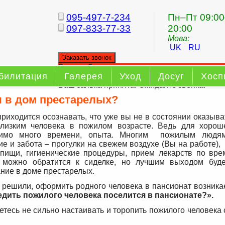
095-497-7-234
Пн–Пт 09:00
097-833-77-33
20:00
Мова:
UK
RU
Заказать звонок
Заказ обратного звонка
билитация
Галерея
Уход
Досуг
Хосп
Ваш заявка принята. Ожидайте звонка.
я в дом престарелых?
приходится осознавать, что уже вы не в состоянии оказыва
лизким человека в пожилом возрасте. Ведь для хорош
димо много времени, опыта. Многим пожилым люд
е и забота – прогулки на свежем воздухе (Вы на работе),
пищи, гигиенические процедуры, прием лекарств по вр
 можно обратится к сиделке, но лучшим выходом буд
ние в доме престарелых.
 решили, оформить родного человека в пансионат возникае
едить пожилого человека поселится в пансионате?».
етесь не сильно настаивать и торопить пожилого человека 