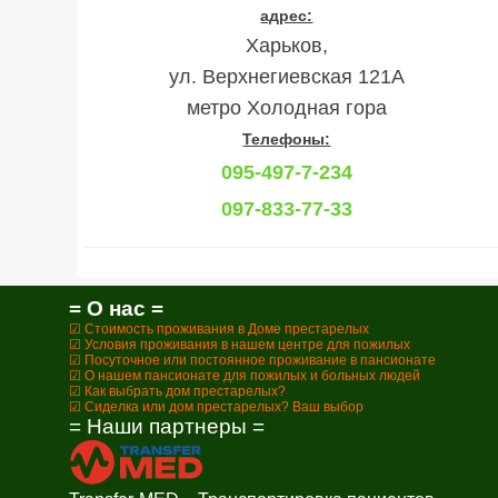
адрес:
Харьков,
ул. Верхнегиевская 121А
метро Холодная гора
Телефоны:
095-497-7-234
097-833-77-33
= О нас =
☑ Стоимость проживания в Доме престарелых
☑ Условия проживания в нашем центре для пожилых
☑ Посуточное или постоянное проживание в пансионате
☑ О нашем пансионате для пожилых и больных людей
☑ Как выбрать дом престарелых?
☑ Сиделка или дом престарелых? Ваш выбор
= Наши партнеры =