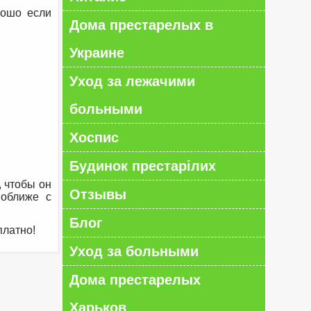
рошо если
Дома престарелых в
Украине
Уход за лежачими
больными
Хоспис
Будинок престарілих
, чтобы он
Отзывы
поближе с
Блог
платно!
Уход за больными
Дома престарелых
Харьков