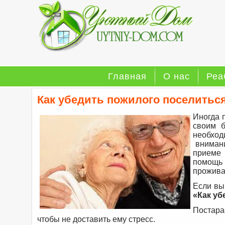
Главная
О нас
Реа
Как убедить пожилого поселитьс
Иногда 
своим б
необхо
внимани
приеме 
помощь
прожива
Если вы
«Как уб
Постара
чтобы не доставить ему стресс.