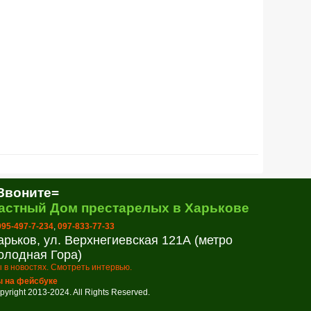
Звоните=
астный Дом престарелых в Харькове
 095-497-7-234
,
097-833-77-33
арьков, ул. Верхнегиевская 121А (метро
олодная Гора)
 в новостях. Смотреть интервью.
 на фейсбуке
pyright 2013-2024. All Rights Reserved.