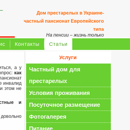
–
Дом престарелых в Украине-
частный пансионат Европейского
типа
На пенсии – жизнь только
начинается!
ис
Контакты
Статьи
Услуги
ться, а у
Частный дом для
опрос:
как
ансионат
престарелых
е инвалид
и этом не
Условия проживания
астные и
Посуточное размещение
Фотогалерея
овольно
Питание