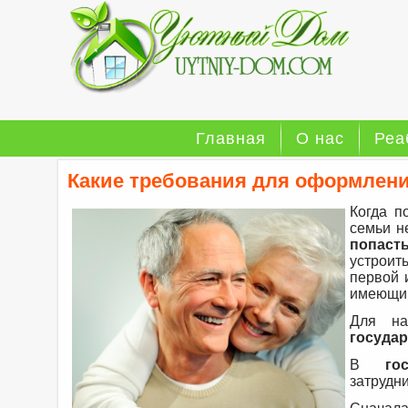
Главная
О нас
Реа
Какие требования для оформлени
Когда п
семьи н
попаст
устроит
первой 
имеющий
Для на
госуда
В
го
затрудн