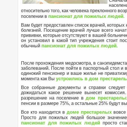
Сначала
населен
относительно того, как человека преклонного воз
пансионат для пожилых людей.
поселении в
Вам будет предоставлен список врачей, которых
болезней. Посещение врачей лучше всего нача
прививки, которые отсутствуют в вашей больничн
он установил в какой тип учреждения стоит по
пансионат для пожилых людей.
обычный
После прохождения медосмотра, в санэпидемста
заболеваний. После пойти в паспортный стол и 
одинокий пенсионер и ваше жилье не приватизир
устроились в дом престарел
момента как Вы
Все собранные документы и справки следует 
дожидаться какое решение вынесет комиссия.
дом престарелы
разрешение на поселение в
пенсии в размере 75%, а остальные 25% будут вы
доме престарелых
Все кто находится в
вовсе 
Просто для пожилых людей большое значение 
пансионат для пожилых людей
просто ст