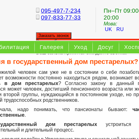
095-497-7-234
Пн–Пт 09:00
097-833-77-33
20:00
Мова:
UK
RU
Заказать звонок
Заказ обратного звонка
билитация
Галерея
Уход
Досуг
Хосп
Ваш заявка принята. Ожидайте звонка.
я в государственный дом престарелых?
ожилой человек сам уже не в состоянии о себе позаботи
ет возможности постоянно находиться рядом, возникает в
ь в дом престарелых
? Согласно закону в данный п
ься может человек, достигший пенсионного возраста или ж
и второй группы, нуждающийся в постоянном уходе, но пр
 трудоспособных родственников.
чала, надо понимать, что пансионаты бывают:
ч
рственные
.
сударственный дом престарелых
устроиться д
ительный и длительный процесс.