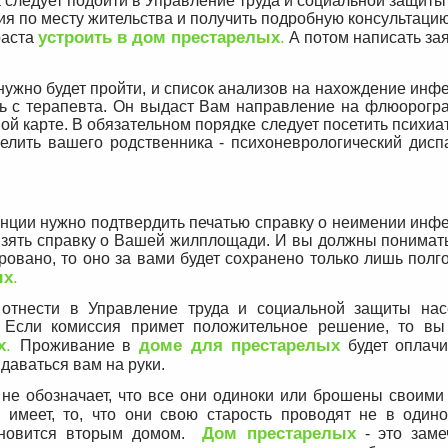
 следует подойти в Управление труда и социальной защиты
ия по месту жительства и получить подробную консультаци
устроить в дом престарелых
.
раста
А потом написать за
 нужно будет пройти, и список анализов на нахождение ин
ть с терапевта. Он выдаст Вам направление на флюорогр
ой карте. В обязательном порядке следует посетить психиа
селить вашего родственника - психоневрологический дисп
нции нужно подтвердить печатью справку о неимении инф
взять справку о Вашей жилплощади. И вы должны понимать
овано, то оно за вами будет сохранено только лишь полго
ых
.
отнести в Управление труда и социальной защиты нас
 Если комиссия примет положительное решение, то вы
х
.
доме для престарелых
Проживание в
будет оплачи
даваться вам на руки.
не обозначает, что все они одиноки или брошены своими
имеет, то, что они свою старость проводят не в одино
Дом престарелых
ановится вторым домом.
- это заме