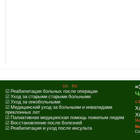
=
UK
RU
☑ Реабилитация больных после операции
Ч
☑ Уход за старыми старыми больными
☑ Уход за онкобольными
т.
☑ Медицинский уход за больными и инвалидами
Х
преклонных лет
Х
☑ Палиативная медицинская помощь пожилым людям
Мы
☑ Восстановление после болезней
Мы
☑ Реабилитация и уход после инсульта
Co