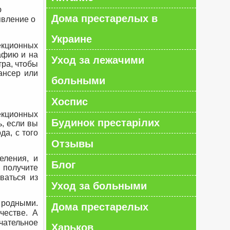
ю
Дома престарелых в
явление о
Украине
фекционных
афию и на
Уход за лежачими
тра, чтобы
ансер или
больными
Хоспис
екционных
Будинок престарілих
, если вы
да, с того
Отзывы
еления, и
Блог
 получите
ваться из
Уход за больными
 родными.
Дома престарелых
честве. А
чательное
Харьков