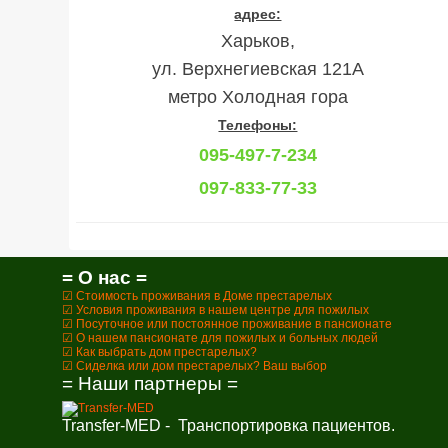
адрес:
Харьков,
ул. Верхнегиевская 121А
метро Холодная гора
Телефоны:
095-497-7-234
097-833-77-33
= О нас =
☑ Стоимость проживания в Доме престарелых
☑ Условия проживания в нашем центре для пожилых
☑ Посуточное или постоянное проживание в пансионате
☑ О нашем пансионате для пожилых и больных людей
☑ Как выбрать дом престарелых?
☑ Сиделка или дом престарелых? Ваш выбор
= Наши партнеры =
Transfer-MED - Транспортировка пациентов.