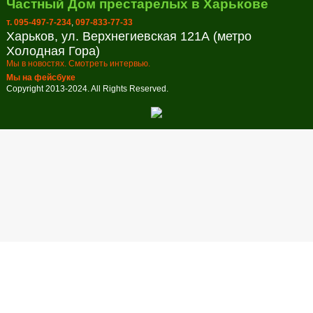
Частный Дом престарелых в Харькове
т. 095-497-7-234
,
097-833-77-33
Харьков, ул. Верхнегиевская 121А (метро
Холодная Гора)
Мы в новостях. Смотреть интервью.
Мы на фейсбуке
Copyright 2013-2024. All Rights Reserved.
Заказ обратного звонка
В настоящее время наш рабочий день закончен. Оставьте свой
телефон и мы перезвоним в удобное для вас время!