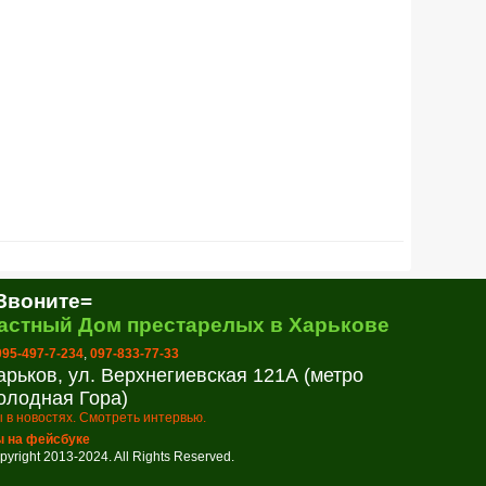
Звоните=
астный Дом престарелых в Харькове
 095-497-7-234
,
097-833-77-33
арьков, ул. Верхнегиевская 121А (метро
олодная Гора)
 в новостях. Смотреть интервью.
 на фейсбуке
pyright 2013-2024. All Rights Reserved.