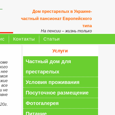
–
Дом престарелых в Украине-
частный пансионат Европейского
типа
На пенсии – жизнь только
начинается!
ис
Контакты
Статьи
Услуги
Частный дом для
доме
ного
престарелых
 нее
 моя
ежие
Условия проживания
 все
и не
Посуточное размещение
овне
Фотогалерея
20г.
Питание