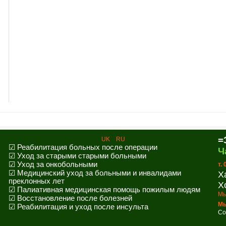
=
UK
RU
☑ Реабилитация больных после операции
Ч
☑ Уход за старыми старыми больными
☑ Уход за онкобольными
т.
☑ Медицинский уход за больными и инвалидами
Х
преклонных лет
Х
☑ Палиативная медицинская помощь пожилым людям
Мы
☑ Восстановление после болезней
Мы
☑ Реабилитация и уход после инсульта
Co