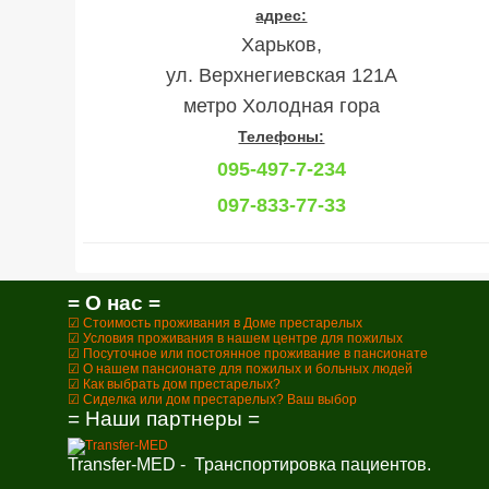
адрес:
Харьков,
ул. Верхнегиевская 121А
метро Холодная гора
Телефоны:
095-497-7-234
097-833-77-33
= О нас =
☑ Стоимость проживания в Доме престарелых
☑ Условия проживания в нашем центре для пожилых
☑ Посуточное или постоянное проживание в пансионате
☑ О нашем пансионате для пожилых и больных людей
☑ Как выбрать дом престарелых?
☑ Сиделка или дом престарелых? Ваш выбор
= Наши партнеры =
Transfer-MED - Транспортировка пациентов.