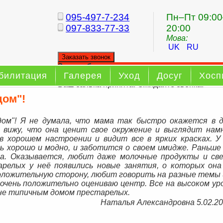
095-497-7-234
Пн–Пт 09:00
097-833-77-33
20:00
Мова:
UK
RU
Заказать звонок
Заказ обратного звонка
билитация
Галерея
Уход
Досуг
Хосп
Ваш заявка принята. Ожидайте звонка.
дом"!
ом"! Я не думала, что мама так быстро окажется в 
 вижу, что она ценит свое окружение и выглядит нам
 в хорошем настроении и видит все в ярких красках. У
ь хорошо и модно, и заботится о своем имидже. Раньше
на. Оказывается, любит даже молочные продукты и св
релых у неё появились новые занятия, о которых она
положительную сторону, любит говорить на разные темы 
, очень положительно оцениваю центр. Все на высоком ур
 не типичным домом престарелых.
Наталья Александровна 5.02.20