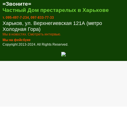
=Звоните=
Частный Дом престарелых в Харькове
т. 095-497-7-234
,
097-833-77-33
Харьков, ул. Верхнегиевская 121А (метро
Холодная Гора)
Мы в новостях. Смотреть интервью.
Мы на фейсбуке
Copyright 2013-2024. All Rights Reserved.
Заказ обратного звонка
В настоящее время наш рабочий день закончен. Оставьте свой
телефон и мы перезвоним в удобное для вас время!