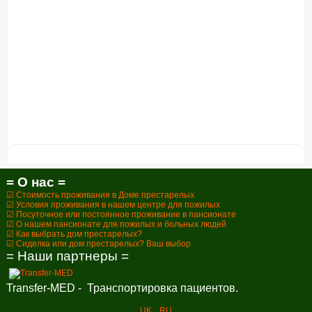
= О нас =
☑ Стоимость проживания в Доме престарелых
☑ Условия проживания в нашем центре для пожилых
☑ Посуточное или постоянное проживание в пансионате
☑ О нашем пансионате для пожилых и больных людей
☑ Как выбрать дом престарелых?
☑ Сиделка или дом престарелых? Ваш выбор
= Наши партнеры =
Transfer-MED - Транспортировка пациентов.
UK
RU