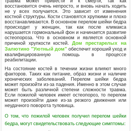
травма может привести и к смерти, так как
восстановится очень непросто, и вновь начать ходить
не у всех получается. Это зависит от изменения
костной структуры. Кости становятся хрупкими и плохо
восстанавливаются. В основном перелом шейки бедра
происходит у женщин, так как после климакса
нарушается гормональный фон и начинается развитие
остеопороза. Что в основном и является основной
Дом престарелых на
причиной хрупкости костей.
Залютино "Уютный дом"
обеспечит хороший уход и
квалифицированную помощь в процессе
реабилитации.
На состояние костей в течении жизни влияют много
факторов. Таких как питание, образ жизни и наличие
хронических заболеваний. Перелом шейки бедра
может произойти из-за падения. Именно в этом случае
может быть различной степени сложности травма.
Если пожилой человек имеет остеопороз, то перелом
может произойти даже из-за резкого движения или
неудачного поворота туловища.
О том, что пожилой человек получил перелом шейки
бедра, могут свидетельствовать следующие симптомы: