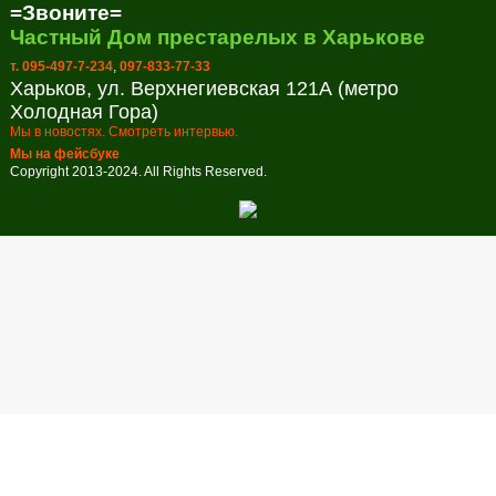
=Звоните=
Частный Дом престарелых в Харькове
т. 095-497-7-234
,
097-833-77-33
Харьков, ул. Верхнегиевская 121А (метро
Холодная Гора)
Мы в новостях. Смотреть интервью.
Мы на фейсбуке
Copyright 2013-2024. All Rights Reserved.
Заказ обратного звонка
В настоящее время наш рабочий день закончен. Оставьте свой
телефон и мы перезвоним в удобное для вас время!