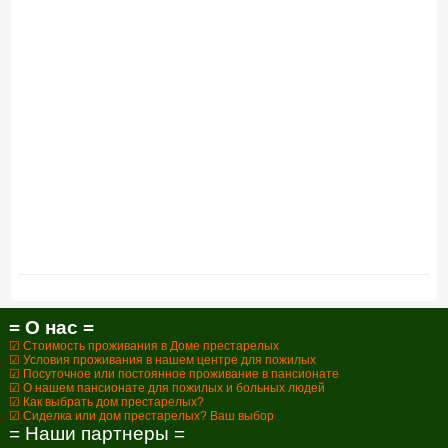
= О нас =
☑ Стоимость проживания в Доме престарелых
☑ Условия проживания в нашем центре для пожилых
☑ Посуточное или постоянное проживание в пансионате
☑ О нашем пансионате для пожилых и больных людей
☑ Как выбрать дом престарелых?
☑ Сиделка или дом престарелых? Ваш выбор
= Наши партнеры =