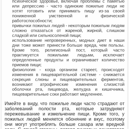
психическое здоровье, включая проблемы с памятью
или депрессию - часто одинокие пожилые люди не
хотят готовить или принимать пищу из-за своей
пониженной умственной и физической
работоспособности;
привычки пожилых людей - некоторым пожилым людям
сложно отказаться от жареной, жирной, слишком
сладкой или сильносоленой пищи;
использование непроверенных, модных диет в наши
дни тоже может принести больше вреда, чем пользы.
Кроме того, религиозный пост, который часто
практикуется пожилыми людьми, исключает
определенные продукты и ограничивает количество
приемов пищи;
физиология - когда организм стареет, происходят
изменения в пищеварительной системе - снижается
секреция слюны и пищеварительных ферментов,
возникают атрофические изменения слизистой
оболочки рта, пищевода, желудка и кишечника,
пищеварительные соки работают медленнее.
Имейте в виду, что пожилые люди часто страдают от
заболеваний полости рта, которые затрудняют
пережевывание и измельчение пищи. Кроме того, у
пожилых людей меняется обоняние и вкус, поэтому
они могут употреблять больше сахара или вредной