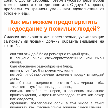
соли. С другой стороны, потеря вкусовых рецепторов
может привести к потере аппетита. С другой стороны,
проблемы со зрением уменьшают удовольствие от
готовки и еды.
Как мы можем предотвратить
недоедание у пожилых людей?
Сиделки пансионата для престарелых, ухаживающие
за пожилыми людьми, должны обратить внимание, на
то что бы:
они ели от 4 до 5 блюд регулярно каждый день,
в рационе были свежеприготовленные или сыры
овощи,
был обеспечен разнообразием блюд,
выпивал от 7 до 8 стаканов жидкости,
потреблял обезжиренные молочные продукты каждый
день,
хотя бы раз в неделю в его меню была жирная рыба,
такая как: скумбрия, сельдь, лосось,
снизить потребления жиров, в основном животного
происхождения, и простых углеводов, таких как сахар
или сладости,
ограничить потребление соли, в том числе в таких
продуктах, как: готовые соусы, горчица, смеси специй,