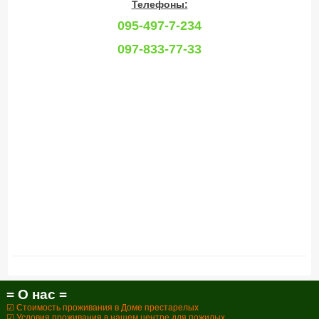
Телефоны:
095-497-7-234
097-833-77-33
= О нас =
☑ Стоимость проживания в Доме престарелых
☑ Условия проживания в нашем центре для пожилых