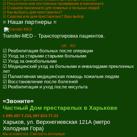
☑ Посуточное или постоянное проживание в пансионате
☑ О нашем пансионате для пожилых и больных людей
☑ Как выбрать дом престарелых?
☑ Сиделка или дом престарелых? Ваш выбор
= Наши партнеры =
Transfer-MED - Транспортировка пациентов.
UK
RU
☑ Реабилитация больных после операции
☑ Уход за старыми старыми больными
☑ Уход за онкобольными
☑ Медицинский уход за больными и инвалидами преклонных
лет
☑ Палиативная медицинская помощь пожилым людям
☑ Восстановление после болезней
☑ Реабилитация и уход после инсульта
=Звоните=
Частный Дом престарелых в Харькове
т. 095-497-7-234
,
097-833-77-33
Харьков, ул. Верхнегиевская 121А (метро
Холодная Гора)
Мы в новостях. Смотреть интервью.