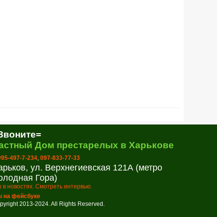
Звоните=
астный Дом престарелых в Харькове
 095-497-7-234
,
097-833-77-33
арьков, ул. Верхнегиевская 121А (метро
олодная Гора)
 в новостях. Смотреть интервью.
 на фейсбуке
pyright 2013-2024. All Rights Reserved.