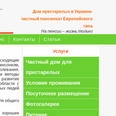
–
Дом престарелых в Украине-
частный пансионат Европейского
типа
На пенсии – жизнь только
начинается!
ис
Контакты
Статьи
Услуги
исходящие
Частный дом для
инсонизм,
левания,
престарелых
ти методы
развитие
Условия проживания
области с
лых людей
Посуточное размещение
ля общего
Фотогалерея
о хорошее
Питание