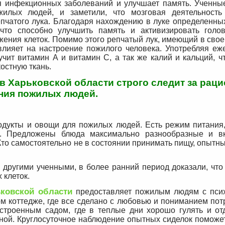
я инфекционных заболеваний и улучшает память. Ученны
жилых людей, и заметили, что мозговая деятельность
епчатого лука. Благодаря нахождению в луке определенны
что способно улучшить память и активизировать голов
ения клеток. Помимо этого репчатый лук, имеющий в свое
влияет на настроение пожилого человека. Употребляя еж
чит витамин А и витамин С, а так же калий и кальций, ч
остную ткань.
в Харьковской области строго следит за рац
ния пожилых людей.
дукты и овощи для пожилых людей. Есть режим питания,
в. Предложены блюда максимально разнообразные и в
то самостоятельно не в состоянии принимать пищу, опытн
 другими ученными, в более ранний период доказали, что
 клеток.
ковской области
предоставляет пожилым людям с пси
м коттедже, где все сделано с любовью и пониманием пот
строенным садом, где в теплые дни хорошо гулять и от
аной. Круглосуточное наблюдение опытных сиделок поможе