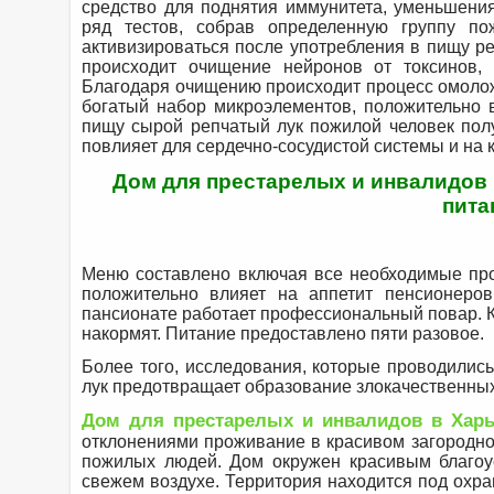
средство для поднятия иммунитета, уменьшени
ряд тестов, собрав определенную группу по
активизироваться после употребления в пищу р
происходит очищение нейронов от токсинов, 
Благодаря очищению происходит процесс омолож
богатый набор микроэлементов, положительно 
пищу сырой репчатый лук пожилой человек полу
повлияет для сердечно-сосудистой системы и на к
Дом для престарелых и инвалидов 
пита
Меню составлено включая все необходимые про
положительно влияет на аппетит пенсионеро
пансионате работает профессиональный повар. К
накормят. Питание предоставлено пяти разовое.
Более того, исследования, которые проводились
лук предотвращает образование злокачественных
Дом для престарелых и инвалидов в Харь
отклонениями проживание в красивом загородно
пожилых людей. Дом окружен красивым благоу
свежем воздухе. Территория находится под охр