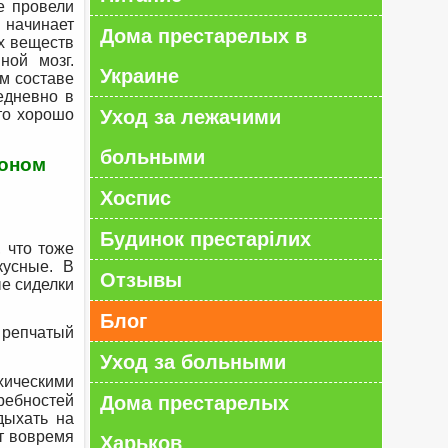
е провели
 начинает
Дома престарелых в
х веществ
ной мозг.
Украине
м составе
едневно в
то хорошо
Уход за лежачими
больными
ионом
Хоспис
Будинок престарілих
 что тоже
кусные. В
Отзывы
ые сиделки
Блог
 репчатый
Уход за больными
хическими
ребностей
Дома престарелых
дыхать на
т вовремя
Харьков