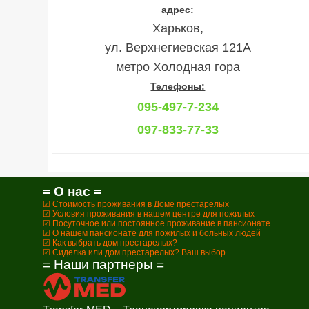
адрес:
Харьков,
ул. Верхнегиевская 121А
метро Холодная гора
Телефоны:
095-497-7-234
097-833-77-33
= О нас =
☑ Стоимость проживания в Доме престарелых
☑ Условия проживания в нашем центре для пожилых
☑ Посуточное или постоянное проживание в пансионате
☑ О нашем пансионате для пожилых и больных людей
☑ Как выбрать дом престарелых?
☑ Сиделка или дом престарелых? Ваш выбор
= Наши партнеры =