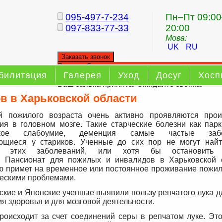
095-497-7-234
Пн–Пт 09:00
097-833-77-33
20:00
Мова:
UK
RU
Заказать звонок
Заказ обратного звонка
билитация
Галерея
Уход
Досуг
Хосп
Ваш заявка принята. Ожидайте звонка.
в в Харьковской области
й пожилого возраста очень активно проявляются про
ия в головном мозге. Такие старческие болезни как парк
ское слабоумие, деменция самые частые забо
ющиеся у стариков. Ученные до сих пор не могут най
я этих заболеваний, или хотя бы остановить 
. Пансионат для пожилых и инвалидов в Харьковской 
ю примет на временное или постоянное проживание пожи
ческими проблемами.
ские и Японские ученные выявили пользу репчатого лука д
я здоровья и для мозговой деятельности.
роисходит за счет соединений серы в репчатом луке. Эт