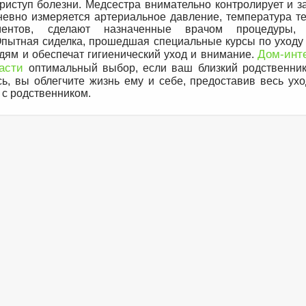
риступ болезни. Медсестра внимательно контролирует и з
вно измеряется артериальное давление, температура тел
ментов, сделают назначенные врачом процедуры, 
Опытная сиделка, прошедшая специальные курсы по уходу 
Дом-инт
ям и обеспечат гигиенический уход и внимание.
асти
оптимальный выбор, если ваш близкий родственник
сь, вы облегчите жизнь ему и себе, предоставив весь ух
 с родственником.