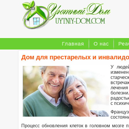
Главная
О нас
Реа
Дом для престарелых и инвалидо
У люде
изменен
старче
встреча
лечени
болезни
радость
с психи
Француз
состояни
Процесс обновления клеток в головном мозге п