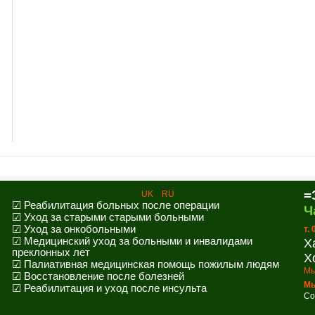
=
UK
RU
☑ Реабилитация больных после операции
Ч
☑ Уход за старыми старыми больными
☑ Уход за онкобольными
т.
☑ Медицинский уход за больными и инвалидами
Х
преклонных лет
Х
☑ Палиативная медицинская помощь пожилым людям
Мы
☑ Восстановление после болезней
Мы
☑ Реабилитация и уход после инсульта
Co