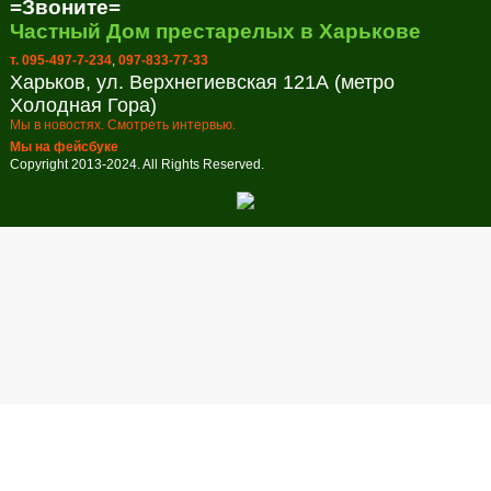
=Звоните=
Частный Дом престарелых в Харькове
т. 095-497-7-234
,
097-833-77-33
Харьков, ул. Верхнегиевская 121А (метро
Холодная Гора)
Мы в новостях. Смотреть интервью.
Мы на фейсбуке
Copyright 2013-2024. All Rights Reserved.
Заказ обратного звонка
Оставьте свой телефон и мы перезвоним в удобное для вас
время!