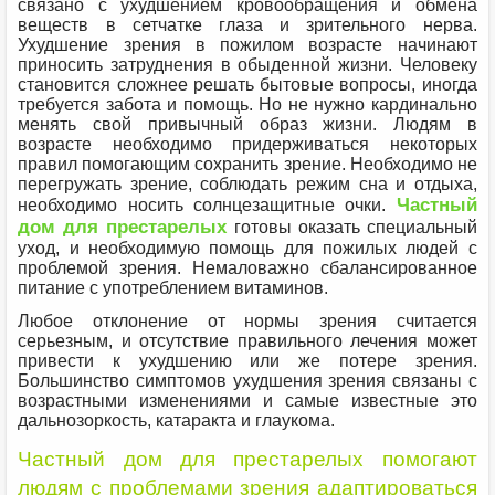
связано с ухудшением кровообращения и обмена
веществ в сетчатке глаза и зрительного нерва.
Ухудшение зрения в пожилом возрасте начинают
приносить затруднения в обыденной жизни. Человеку
становится сложнее решать бытовые вопросы, иногда
требуется забота и помощь. Но не нужно кардинально
менять свой привычный образ жизни. Людям в
возрасте необходимо придерживаться некоторых
правил помогающим сохранить зрение. Необходимо не
перегружать зрение, соблюдать режим сна и отдыха,
Частный
необходимо носить солнцезащитные очки.
дом для престарелых
готовы оказать специальный
уход, и необходимую помощь для пожилых людей с
проблемой зрения. Немаловажно сбалансированное
питание с употреблением витаминов.
Любое отклонение от нормы зрения считается
серьезным, и отсутствие правильного лечения может
привести к ухудшению или же потере зрения.
Большинство симптомов ухудшения зрения связаны с
возрастными изменениями и самые известные это
дальнозоркость, катаракта и глаукома.
Частный дом для престарелых помогают
людям с проблемами зрения адаптироваться