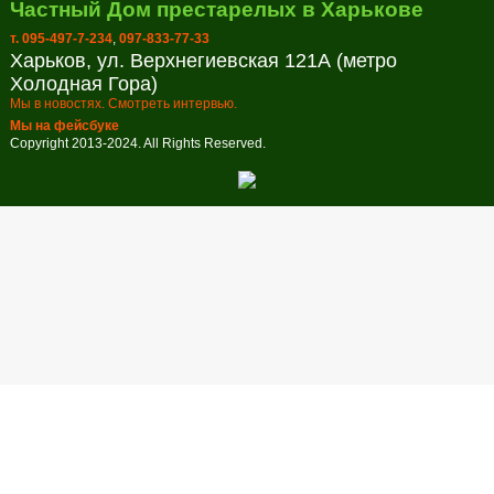
Частный Дом престарелых в Харькове
т. 095-497-7-234
,
097-833-77-33
Харьков, ул. Верхнегиевская 121А (метро
Холодная Гора)
Мы в новостях. Смотреть интервью.
Мы на фейсбуке
Copyright 2013-2024. All Rights Reserved.
Заказ обратного звонка
В настоящее время наш рабочий день закончен. Оставьте свой
телефон и мы перезвоним в удобное для вас время!