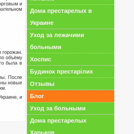
торговым и
чательном
Дома престарелых в
Украине
Уход за лежачими
больными
 горожан.
по объёму
Хоспис
го была в
Будинок престарілих
пы. После
ены новые
Отзывы
км.
Блог
Украине, и
Уход за больными
Дома престарелых
Харьков