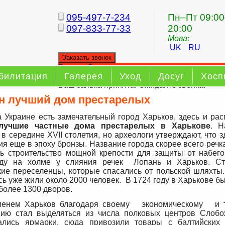
095-497-7-234
Пн–Пт 09:00
097-833-77-33
20:00
Мова:
UK
RU
Заказать звонок
Заказ обратного звонка
билитация
Галерея
Уход
Досуг
Хосп
Ваш заявка принята. Ожидайте звонка.
ен лучший дом престарелых
а Украине есть замечательный город Харьков, здесь и ра
лучшие частные дома престарелых в Харькове
. Н
 в середине XVII столетия, но археологи утверждают, что 
ия еще в эпоху бронзы. Название города скорее всего речк
ь строительство мощной крепости для защиты от набего
оду на холме у слияния речек Лопань и Харьков. Ст
кие переселенцы, которые спасались от польской шляхты.
сь уже жили около 2000 человек. В 1724 году в Харькове б
более 1300 дворов.
менем Харьков благодаря своему экономическому и т
ию стал выделяться из числа полковых центров Слоб
ались ярмарки, сюда привозили товары с балтийских