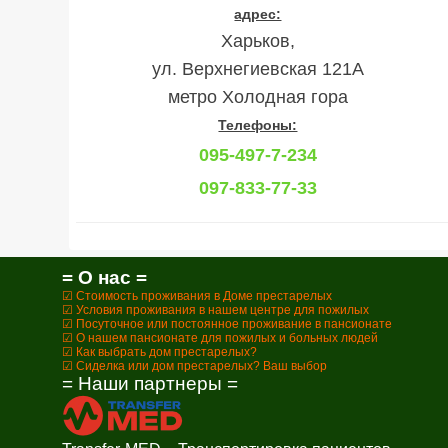
адрес:
Харьков,
ул. Верхнегиевская 121А
метро Холодная гора
Телефоны:
095-497-7-234
097-833-77-33
= О нас =
☑ Стоимость проживания в Доме престарелых
☑ Условия проживания в нашем центре для пожилых
☑ Посуточное или постоянное проживание в пансионате
☑ О нашем пансионате для пожилых и больных людей
☑ Как выбрать дом престарелых?
☑ Сиделка или дом престарелых? Ваш выбор
= Наши партнеры =