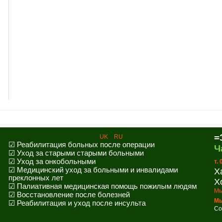
=
UK
RU
☑ Реабилитация больных после операции
Ч
☑ Уход за старыми старыми больными
☑ Уход за онкобольными
т.
☑ Медицинский уход за больными и инвалидами
Х
преклонных лет
Х
☑ Палиативная медицинская помощь пожилым людям
Мы
☑ Восстановление после болезней
Мы
☑ Реабилитация и уход после инсульта
Co