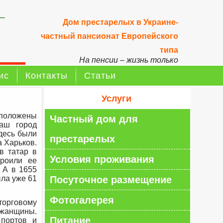
–
Дом престарелых в Украине-
частный пансионат Европейского
типа
На пенсии – жизнь только
начинается!
ис
Контакты
Статьи
Услуги
сположены
Частный дом для
аш город
здесь были
престарелых
а Харьков.
в татар в
Условия проживания
роили ее
 А в 1655
ыла уже 61
Посуточное размещение
Фотогалерея
орговому
ожанщины.
Питание
 портов и