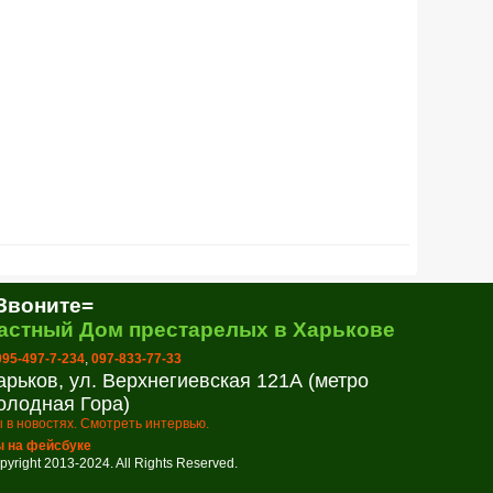
Звоните=
астный Дом престарелых в Харькове
 095-497-7-234
,
097-833-77-33
арьков, ул. Верхнегиевская 121А (метро
олодная Гора)
 в новостях. Смотреть интервью.
 на фейсбуке
pyright 2013-2024. All Rights Reserved.