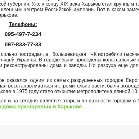
кой губернии. Уже к концу XIX века Харьков стал крупным 
енным центром Российской империи. Вот в каком заме
арькове.
Телефоны:
095-497-7-234
097-833-77-33
 сильно пострадал, а большевицкая ЧК истребили тысячи
олицей Украины. В городе были проведены колоссальные 
ли реконструированы дома и заводы. Но разруха еще дол
ов оказался одним из самых разрушенных городов Евро
ал восстанавливаться и стремительно расти, были возвед
ове в 1975 году стало открытие метрополитена длиной 18 
ся и на сегодня является вторым по важности городом в 
 дома престарелых в Харькове
.