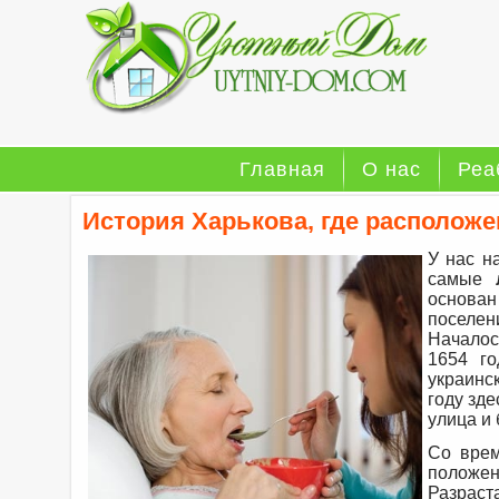
Главная
О нас
Реа
История Харькова, где располож
У нас н
самые
основан
поселен
Началос
1654 г
украинс
году зде
улица и 
Со вре
положен
Разраст