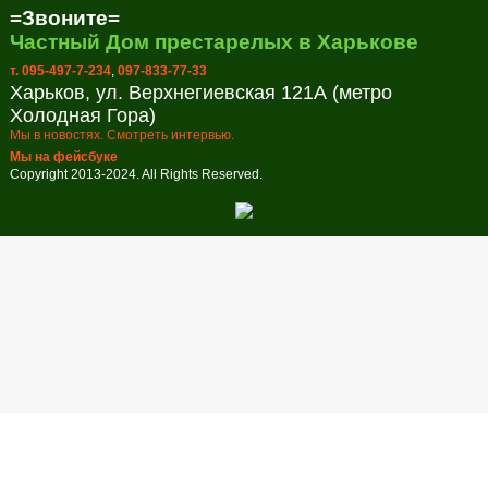
=Звоните=
Частный Дом престарелых в Харькове
т. 095-497-7-234
,
097-833-77-33
Харьков, ул. Верхнегиевская 121А (метро
Холодная Гора)
Мы в новостях. Смотреть интервью.
Мы на фейсбуке
Copyright 2013-2024. All Rights Reserved.
Заказ обратного звонка
Оставьте свой телефон и мы перезвоним в удобное для вас
время!