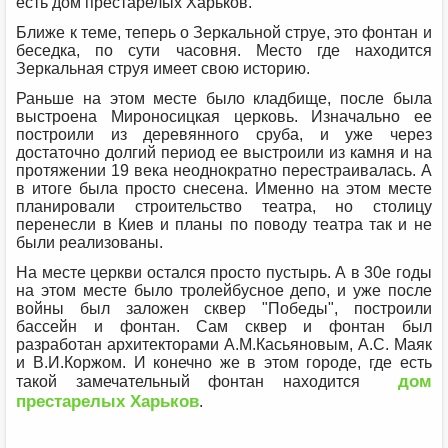
есть дом престарелых Харьков.
Ближе к теме, теперь о Зеркальной струе, это фонтан и
беседка, по сути часовня. Место где находится
Зеркальная струя имеет свою историю.
Раньше на этом месте было кладбище, после была
выстроена Мироносицкая церковь. Изначально ее
построили из деревянного сруба, и уже через
достаточно долгий период ее выстроили из камня и на
протяжении 19 века неоднократно перестраивалась. А
в итоге была просто снесена. Именно на этом месте
планировали строительство театра, но столицу
перенесли в Киев и планы по поводу театра так и не
были реализованы.
На месте церкви остался просто пустырь. А в 30е годы
на этом месте было тролейбусное депо, и уже после
войны был заложен сквер "Победы", построили
бассейн и фонтан. Сам сквер и фонтан был
разработан архитекторами А.М.Касьяновым, А.С. Маяк
и В.И.Коржом. И конечно же в этом городе, где есть
дом
такой замечательный фонтан находится
престарелых Харьков
.