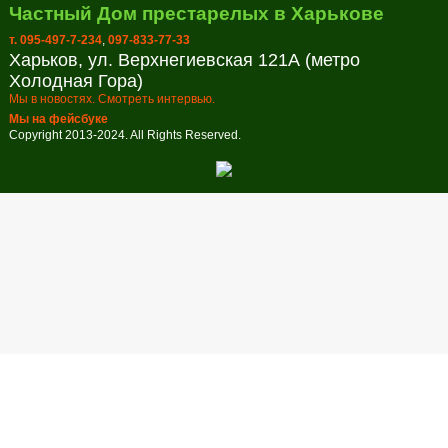
Частный Дом престарелых в Харькове
т. 095-497-7-234
,
097-833-77-33
Харьков, ул. Верхнегиевская 121А (метро
Холодная Гора)
Мы в новостях. Смотреть интервью.
Мы на фейсбуке
Copyright 2013-2024. All Rights Reserved.
Заказ обратного звонка
Оставьте свой телефон и мы перезвоним в удобное для вас
время!