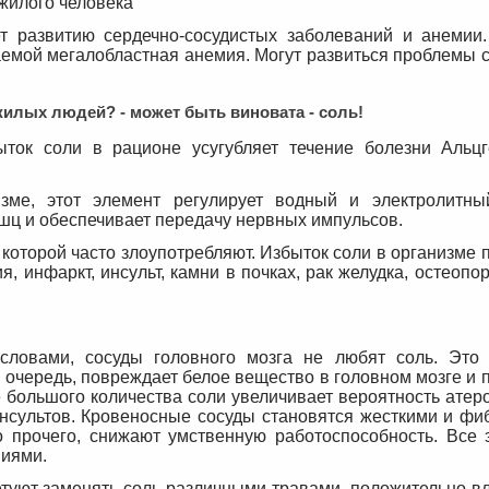
жилого человека
т развитию сердечно-сосудистых заболеваний и анемии
аемой мегалобластная анемия. Могут развиться проблемы 
илых людей? - может быть виновата - соль!
ыток соли в рационе усугубляет течение болезни Альц
ме, этот элемент регулирует водный и электролитны
ц и обеспечивает передачу нервных импульсов.
 которой часто злоупотребляют. Избыток соли в организме 
, инфаркт, инсульт, камни в почках, рак желудка, остеопор
 словами, сосуды головного мозга не любят соль. Это
 очередь, повреждает белое вещество в головном мозге и 
большого количества соли увеличивает вероятность атеро
инсультов. Кровеносные сосуды становятся жесткими и фи
 прочего, снижают умственную работоспособность. Все 
ниями.
етуют заменять соль различными травами, положительно 