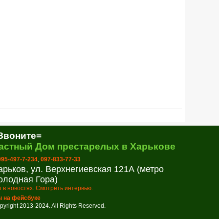
Звоните=
астный Дом престарелых в Харькове
 095-497-7-234
,
097-833-77-33
арьков, ул. Верхнегиевская 121А (метро
олодная Гора)
 в новостях. Смотреть интервью.
 на фейсбуке
pyright 2013-2024. All Rights Reserved.