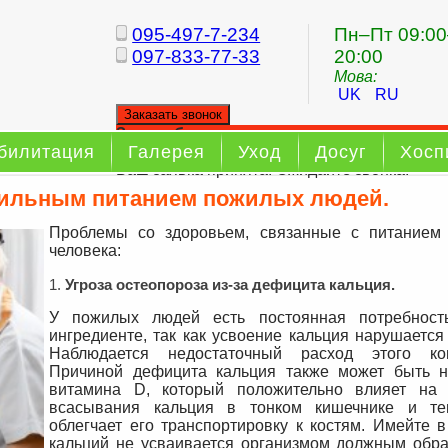
095-497-7-234
Пн–Пт 09:00
097-833-77-33
20:00
Мова:
UK
RU
Заказать звонок
Заказ обратного звонка
билитация
Галерея
Уход
Досуг
Хосп
Ваш заявка принята. Ожидайте звонка.
вильным питанием пожилых людей.
Проблемы со здоровьем, связанные с питанием
человека:
Угроза остеопороза из-за дефицита кальция.
У пожилых людей есть постоянная потребност
ингредиенте, так как усвоение кальция нарушается
Наблюдается недостаточный расход этого ком
Причиной дефицита кальция также может быть н
витамина D, который положительно влияет на 
всасывания кальция в тонком кишечнике и т
облегчает его транспортировку к костям. Имейте в
кальций не усваивается организмом должным обра