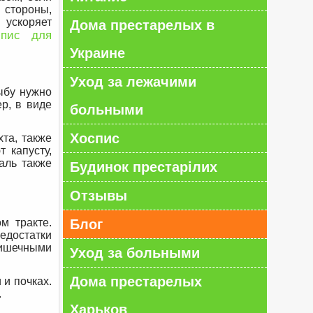
 стороны,
ускоряет
Дома престарелых в
пис для
Украине
Уход за лежачими
ыбу нужно
ер, в виде
больными
Хоспис
та, также
 капусту,
аль также
Будинок престарілих
Отзывы
м тракте.
Блог
едостатки
кишечными
Уход за больными
Дома престарелых
 и почках.
.
Харьков