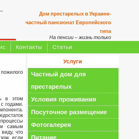
–
Дом престарелых в Украине-
частный пансионат Европейского
типа
На пенсии – жизнь только
начинается!
ис
Контакты
Статьи
Услуги
 пожилого
Частный дом для
престарелых
ь в этом
Условия проживания
 с годами.
понента.
Посуточное размещение
едостаток
процессы
Фотогалерея
ем самым
 виду, что
Питание
зом, если