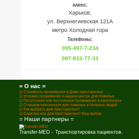
адрес:
Харьков,
ул. Верхнегиевская 121А
метро Холодная гора
Телефоны:
095-497-7-234
097-833-77-33
= О нас =
☑ Стоимость проживания в Доме престарелых
☑ Условия проживания в нашем центре для пожилых
☑ Посуточное или постоянное проживание в пансионате
☑ О нашем пансионате для пожилых и больных людей
☑ Как выбрать дом престарелых?
☑ Сиделка или дом престарелых? Ваш выбор
= Наши партнеры =
Transfer-MED - Транспортировка пациентов.