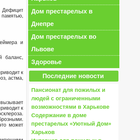
. Дефицит
Дом престарелых в
с памятью,
Днепре
Дом престарелых во
геймера и
Львове
й баланс,
Здоровье
приводит к
Последние новости
оз, астма,
Пансионат для пожилых и
людей с ограниченными
 вызывает
возможностями в Харькове
приводит к
склероза.
Содержание в доме
брозными.
престарелых «Уютный Дом»
это может
Харьков
влияющими