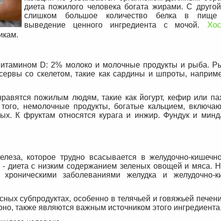
диета пожилого человека богата жирами. С другой
слишком большое количество белка в пище 
Хос
выведение ценного ингредиента с мочой.
икам.
 витамином D: 2% молоко и молочные продукты и рыба. Р
нсервы со скелетом, такие как сардины и шпроты, наприм
авятся пожилым людям, такие как йогурт, кефир или пах
того, немолочные продукты, богатые кальцием, включают
вых. К фруктам относятся курага и инжир. Фундук и минд
еза, которое трудно всасывается в желудочно-кишечно
 - диета с низким содержанием зеленых овощей и мяса. Н
 хроническими заболеваниями желудка и желудочно-
ных субпродуктах, особенно в телячьей и говяжьей печени
ерно, также являются важным источником этого ингредиента