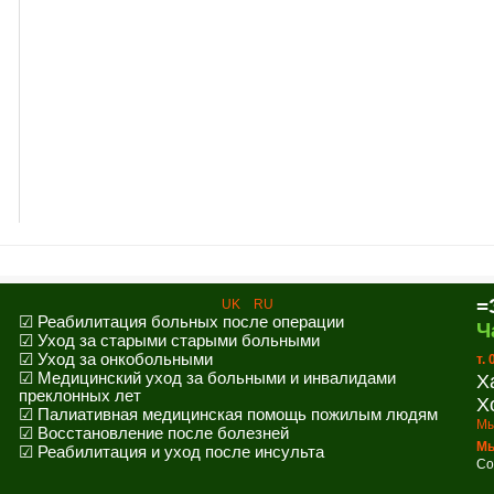
=
UK
RU
☑ Реабилитация больных после операции
Ч
☑ Уход за старыми старыми больными
☑ Уход за онкобольными
т.
☑ Медицинский уход за больными и инвалидами
Х
преклонных лет
Х
☑ Палиативная медицинская помощь пожилым людям
Мы
☑ Восстановление после болезней
Мы
☑ Реабилитация и уход после инсульта
Co