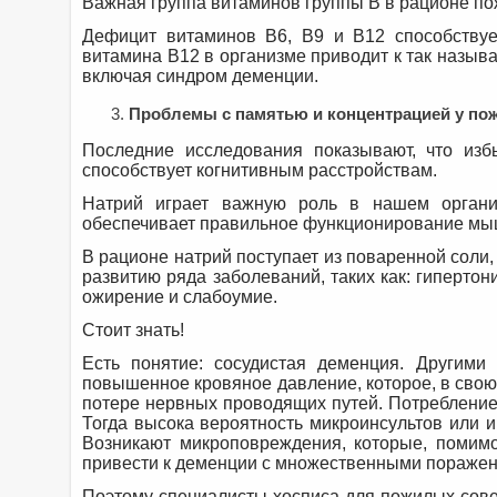
Важная группа витаминов группы В в рационе по
Дефицит витаминов B6, B9 и B12 способствуе
витамина B12 в организме приводит к так назыв
включая синдром деменции.
Проблемы с памятью и концентрацией у пож
Последние исследования показывают, что изб
способствует когнитивным расстройствам.
Натрий играет важную роль в нашем организ
обеспечивает правильное функционирование мыш
В рационе натрий поступает из поваренной соли,
развитию ряда заболеваний, таких как: гипертония
ожирение и слабоумие.
Стоит знать!
Есть понятие: сосудистая деменция. Другими
повышенное кровяное давление, которое, в свою
потере нервных проводящих путей. Потребление 
Тогда высока вероятность микроинсультов или 
Возникают микроповреждения, которые, помимо
привести к деменции с множественными пораже
Поэтому специалисты хосписа для пожилых сов